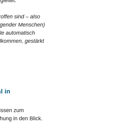
gleitet.
offen sind – also
 agender Menschen)
lle automatisch
willkommen, gestärkt
l in
Wissen zum
ung in den Blick.