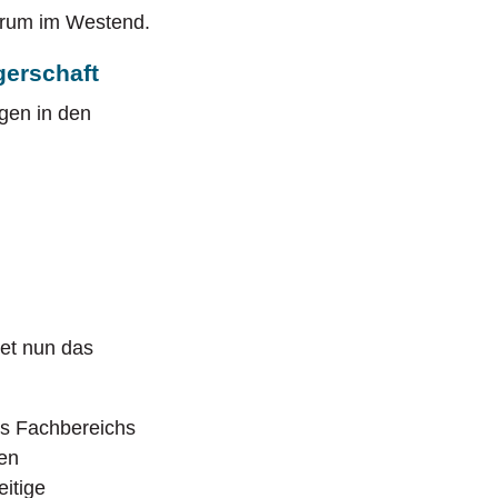
ntrum im Westend.
gerschaft
gen in den
tet nun das
es Fachbereichs
den
itige