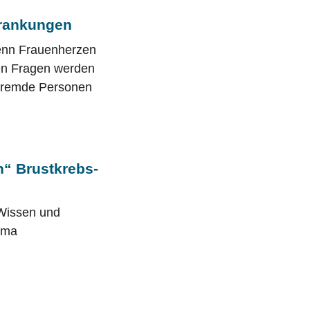
krankungen
denn Frauenherzen
nen Fragen werden
hfremde Personen
n“ Brustkrebs-
 Wissen und
hema