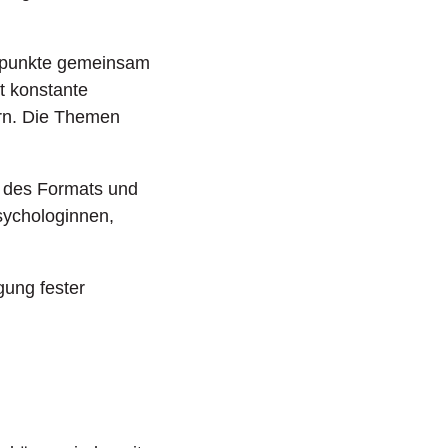
rpunkte gemeinsam
st konstante
ern. Die Themen
u des Formats und
sychologinnen,
gung fester