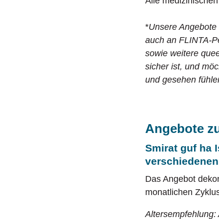
Alle medizinischen
*
Unsere Angebote ri
auch an FLINTA-Pe
sowie weitere quee
sicher ist, und möc
und gesehen fühle
Angebote z
Smirat guf ha 
verschiedene
Das Angebot dekons
monatlichen Zyklu
Altersempfehlung: