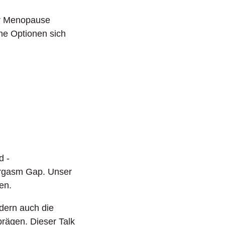
der Menopause
che Optionen sich
d -
Orgasm Gap. Unser
en.
dern auch die
prägen. Dieser Talk