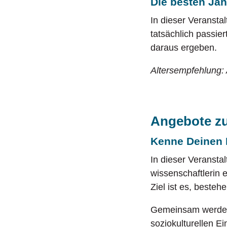
Die besten Ja
In dieser Veransta
tatsächlich passier
daraus ergeben.
Altersempfehlung:
Angebote z
Kenne Deinen
In dieser Veranstal
wissenschaftlerin
Ziel ist es, beste
Gemeinsam werden 
soziokulturellen Ei