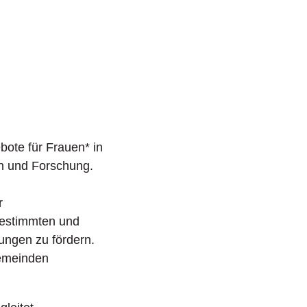
etzung
Freie Wohlfahrtspflege
öffnen/schließen
nehilfe
öffnen/schließen
ote für Frauen* in
en und Forschung.
r
tbestimmten und
ungen zu fördern.
Gemeinden