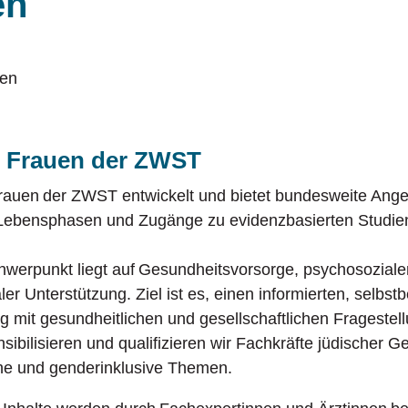
en
erlebende der Shoah
Einrichtungen
Vern
Untermenü 
klusionsfachbereich Gesher
Mitgliedsverbände
Ukrai
Untermenü 
h Frauen der ZWST
rauen der ZWST entwickelt und bietet bundesweite Angeb
 Lebensphasen und Zugänge zu evidenzbasierten Studi
werpunkt liegt auf Gesundheitsvorsorge, psychosoziale
er Unterstützung. Ziel ist es, einen informierten, selbs
mit gesundheitlichen und gesellschaftlichen Fragestell
sibilisieren und qualifizieren wir Fachkräfte jüdischer 
sche und genderinklusive Themen.