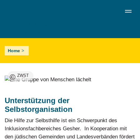
Skip
de
en
ru
Menü schließen
to
Sprachumschalter
main
content
Selbsthilfegruppen
Home
©
ZWST
Unterstützung der
Selbstorganisation
Die Hilfe zur Selbsthilfe ist ein Schwerpunkt des
Inklusionsfachbereiches Gesher. In Kooperation mit
den jüdischen Gemeinden und Landesverbänden fördert