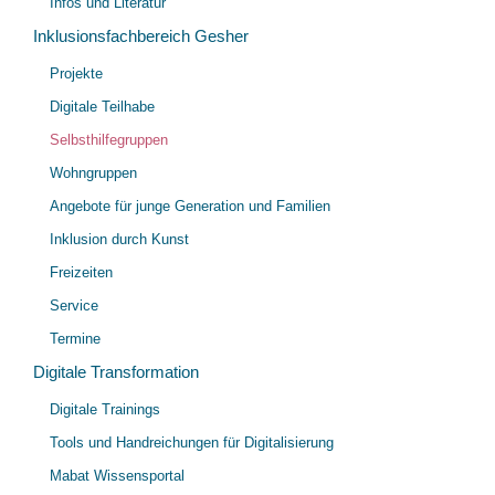
Infos und Literatur
Inklusionsfachbereich Gesher
Unt
Projekte
öff
Digitale Teilhabe
Selbsthilfegruppen
Wohngruppen
Angebote für junge Generation und Familien
Inklusion durch Kunst
Freizeiten
Service
Termine
Digitale Transformation
Unt
Digitale Trainings
öff
Tools und Handreichungen für Digitalisierung
Mabat Wissensportal