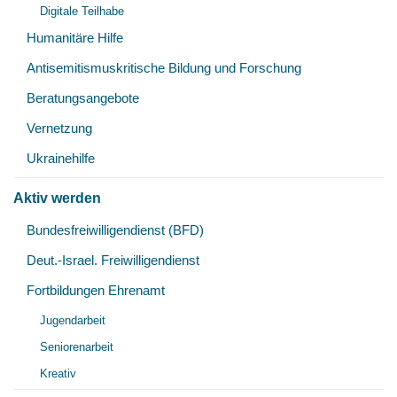
Digitale Teilhabe
Humanitäre Hilfe
Antisemitismuskritische Bildung und Forschung
Beratungsangebote
Vernetzung
Ukrainehilfe
Aktiv werden
Unt
Bundesfreiwilligendienst (BFD)
öff
Deut.-Israel. Freiwilligendienst
Fortbildungen Ehrenamt
Unt
Jugendarbeit
öff
Seniorenarbeit
Kreativ