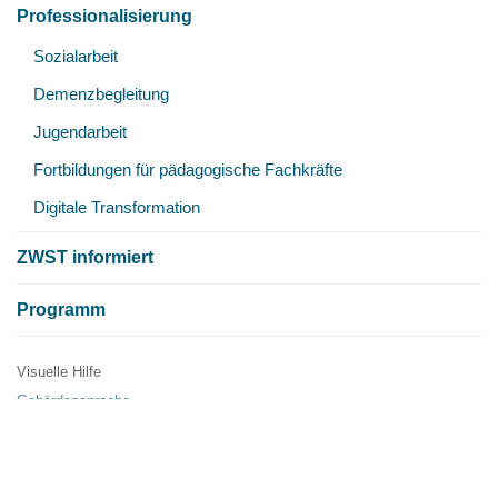
Professionalisierung
Unt
Sozialarbeit
öff
Demenzbegleitung
Jugendarbeit
Fortbildungen für pädagogische Fachkräfte
Digitale Transformation
ZWST informiert
Programm
Visuelle Hilfe
Metanavigation
Gebärdensprache
Einfache Sprache
Publikationen
Presse