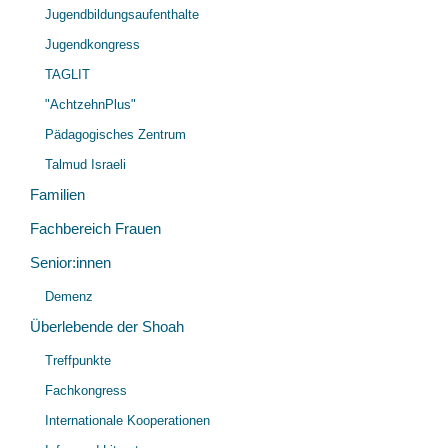
Jugendbildungsaufenthalte
Jugendkongress
TAGLIT
"AchtzehnPlus"
Pädagogisches Zentrum
Talmud Israeli
Familien
Fachbereich Frauen
Senior:innen
Unt
Demenz
öff
Überlebende der Shoah
Unt
Treffpunkte
öff
Fachkongress
Internationale Kooperationen