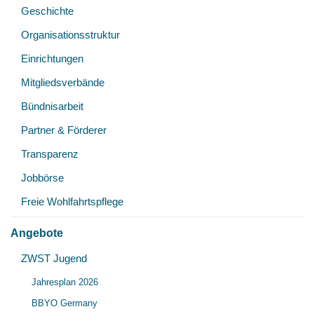
Geschichte
Organisationsstruktur
Einrichtungen
Mitgliedsverbände
Bündnisarbeit
Partner & Förderer
Transparenz
Jobbörse
Freie Wohlfahrtspflege
Angebote
Unt
ZWST Jugend
Unt
öff
Jahresplan 2026
öff
BBYO Germany