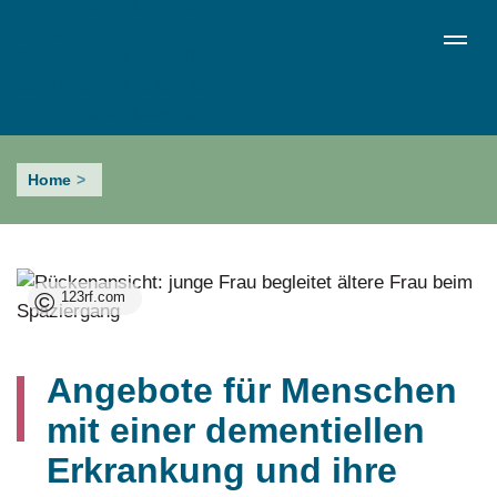
Skip
de
en
ru
Menü schließen
to
Sprachumschalter
main
content
Demenz
Home
©
123rf.com
Angebote für Menschen
mit einer dementiellen
Erkrankung und ihre