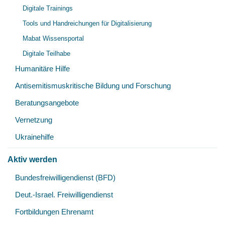
Unt
Digitale Trainings
öff
Tools und Handreichungen für Digitalisierung
Mabat Wissensportal
Digitale Teilhabe
Humanitäre Hilfe
Antisemitismuskritische Bildung und Forschung
Beratungsangebote
Vernetzung
Ukrainehilfe
Aktiv werden
Unt
Bundesfreiwilligendienst (BFD)
öff
Deut.-Israel. Freiwilligendienst
Fortbildungen Ehrenamt
Unt