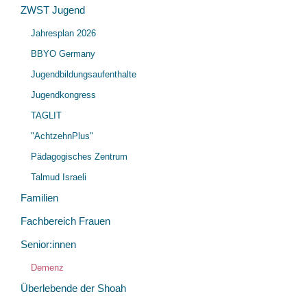
ZWST Jugend
Unt
öff
Jahresplan 2026
öff
BBYO Germany
Jugendbildungsaufenthalte
Jugendkongress
TAGLIT
"AchtzehnPlus"
Pädagogisches Zentrum
Talmud Israeli
Familien
Fachbereich Frauen
Senior:innen
Unt
Demenz
öff
Überlebende der Shoah
Unt