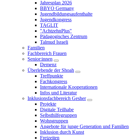
Untermenü
Jahresplan 2026
öffnen/schließen
BBYO Germany
Jugendbildungsaufenthalte
Jugendkongress
TAGLIT
"AchtzehnPlus"
Pädagogisches Zentrum
Talmud Israeli
Familien
Fachbereich Frauen
Senior:innen
Untermenü
Demenz
öffnen/schließen
Überlebende der Shoah
Untermenü
Treffpunkte
öffnen/schließen
Fachkongress
Internationale Kooperationen
Infos und Literatur
Inklusionsfachbereich Gesher
Untermenü
Projekte
öffnen/schließen
Digitale Teilhabe
Selbsthilfegruppen
Wohngruppen
Angebote für junge Generation und Familien
Inklusion durch Kunst
Freizeiten