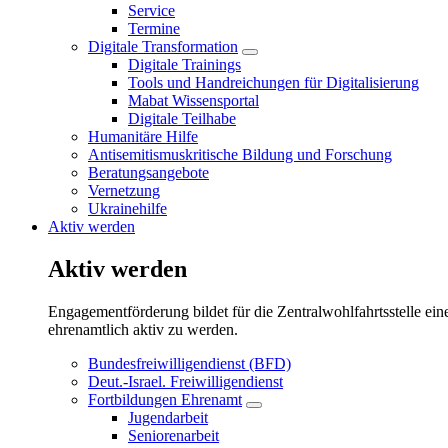
Service
Termine
Digitale Transformation
Untermenü
Digitale Trainings
öffnen/schließen
Tools und Handreichungen für Digitalisierung
Mabat Wissensportal
Digitale Teilhabe
Humanitäre Hilfe
Antisemitismuskritische Bildung und Forschung
Beratungsangebote
Vernetzung
Ukrainehilfe
Aktiv werden
Aktiv werden
Engagementförderung bildet für die Zentralwohlfahrtsstelle ein
ehrenamtlich aktiv zu werden.
Bundesfreiwilligendienst (BFD)
Deut.-Israel. Freiwilligendienst
Fortbildungen Ehrenamt
Untermenü
Jugendarbeit
öffnen/schließen
Seniorenarbeit