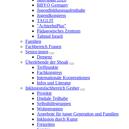
öffnen/schließen
BBYO Germany
Jugendbildungsaufenthalte
Jugendkongress
TAGLIT
"AchtzehnPlus"
Pädagogisches Zentrum
Talmud Israeli
Familien
Fachbereich Frauen
Senior:innen
Untermenü
Demenz
öffnen/schließen
Überlebende der Shoah
Untermenü
Treffpunkte
öffnen/schließen
Fachkongress
Internationale Kooperationen
Infos und Literatur
Inklusionsfachbereich Gesher
Untermenü
Projekte
öffnen/schließen
Digitale Teilhabe
Selbsthilfegruppen
Wohngruppen
Angebote für junge Generation und Familien
Inklusion durch Kunst
Freizeiten