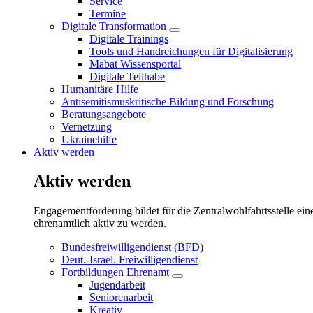
Service
Termine
Digitale Transformation
Untermenü
Digitale Trainings
öffnen/schließen
Tools und Handreichungen für Digitalisierung
Mabat Wissensportal
Digitale Teilhabe
Humanitäre Hilfe
Antisemitismuskritische Bildung und Forschung
Beratungsangebote
Vernetzung
Ukrainehilfe
Aktiv werden
Aktiv werden
Engagementförderung bildet für die Zentralwohlfahrtsstelle ein
ehrenamtlich aktiv zu werden.
Bundesfreiwilligendienst (BFD)
Deut.-Israel. Freiwilligendienst
Fortbildungen Ehrenamt
Untermenü
Jugendarbeit
öffnen/schließen
Seniorenarbeit
Kreativ