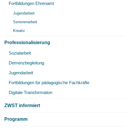
Fortbildungen Ehrenamt
Unt
Jugendarbeit
öff
Seniorenarbeit
Kreativ
Professionalisierung
Unt
Sozialarbeit
öff
Demenzbegleitung
Jugendarbeit
Fortbildungen für pädagogische Fachkräfte
Digitale Transformation
ZWST informiert
Programm