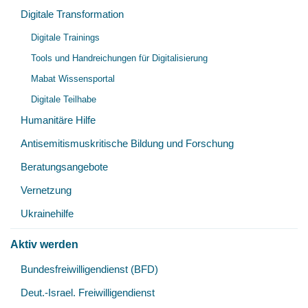
Digitale Transformation
Unt
Digitale Trainings
öff
Tools und Handreichungen für Digitalisierung
Mabat Wissensportal
Digitale Teilhabe
Humanitäre Hilfe
Antisemitismuskritische Bildung und Forschung
Beratungsangebote
Vernetzung
Ukrainehilfe
Aktiv werden
Unt
Bundesfreiwilligendienst (BFD)
öff
Deut.-Israel. Freiwilligendienst