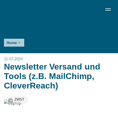
Skip
de
en
ru
Menü schließen
to
Sprachumschalter
main
content
Newsletter
Home
Versand
und
11.07.2024
Tools
Newsletter Versand und
(z.B.
Tools (z.B. MailChimp,
MailChimp,
CleverReach)
CleverReach)
©
ZWST