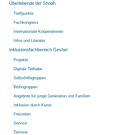
öff
Überlebende der Shoah
Unt
Treffpunkte
öff
Fachkongress
Internationale Kooperationen
Infos und Literatur
Inklusionsfachbereich Gesher
Unt
Projekte
öff
Digitale Teilhabe
Selbsthilfegruppen
Wohngruppen
Angebote für junge Generation und Familien
Inklusion durch Kunst
Freizeiten
Service
Termine