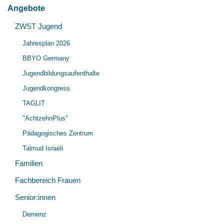
Angebote
Unt
ZWST Jugend
Unt
öff
Jahresplan 2026
öff
BBYO Germany
Jugendbildungsaufenthalte
Jugendkongress
TAGLIT
"AchtzehnPlus"
Pädagogisches Zentrum
Talmud Israeli
Familien
Fachbereich Frauen
Senior:innen
Unt
Demenz