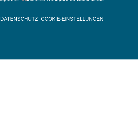
Media
DATENSCHUTZ
COOKIE-EINSTELLUNGEN
Unt
öff