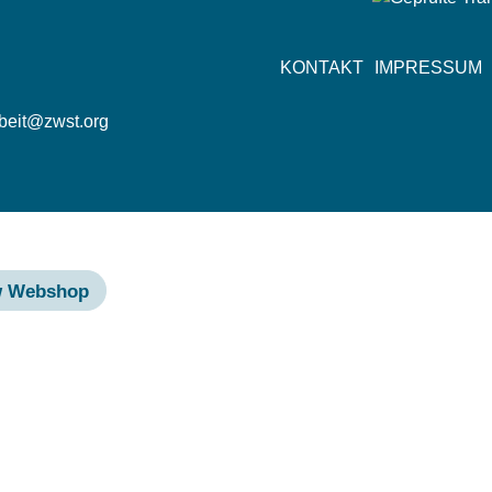
n
Fußzeile
KONTAKT
IMPRESSUM
rbeit@zwst.org
w Webshop