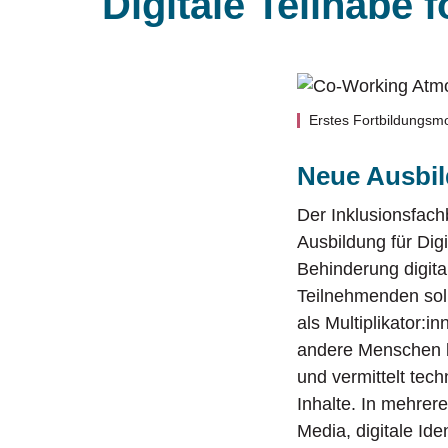
Digitale Teilhabe 
und Förderer sind.
breitflächig aufgestellt. Erfahren
Trainings für hauptamtlich tätige
Sie hier mehr über die Aktivitäten
Mitarbeiter:innen in jüdischen Gemeinden.
Üb
der ZWST.
In
Erstes Fortbildungsmo
Neue Ausbild
Der Inklusionsfach
Ausbildung für Digi
Behinderung digita
Teilnehmenden sol
als Multiplikator:
andere Menschen be
und vermittelt tec
Inhalte. In mehrer
Media, digitale Ide