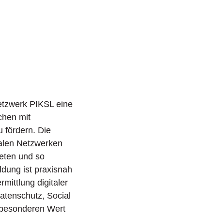
etzung
Freie Wohlfahrtspflege
öffnen/schließen
nehilfe
öffnen/schließen
Netzwerk PIKSL eine
chen mit
 fördern. Die
nalen Netzwerken
ieten und so
ldung ist praxisnah
ittlung digitaler
atenschutz, Social
gt besonderen Wert