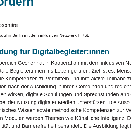
fördern
erlebende der Shoah
Einrichtungen
Vern
Untermenü 
klusionsfachbereich Gesher
Mitgliedsverbände
Ukrai
Untermenü 
dul in Berlin mit dem inklusiven Netzwerk PIKSL
ung für Digitalbegleiter:innen
bereich Gesher hat in Kooperation mit dem inklusiven 
tale Begleiter:innen ins Leben gerufen. Ziel ist es, Mens
le Kompetenzen zu vermitteln und ihre aktive Teilhabe zu
len nach der Ausbildung in ihren Gemeinden und regio
innen wirken, digitale Schulungen und Sprechstunden anb
i der Nutzung digitaler Medien unterstützen. Die Ausbi
hnisches Wissen sowie methodische Kompetenzen zur Verm
en Modulen werden Themen wie Künstliche Intelligenz, D
ntität und Barrierefreiheit behandelt. Die Ausbildung le