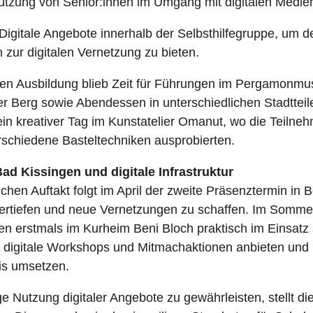
ützung von Senior:innen im Umgang mit digitalen Medie
Digitale Angebote innerhalb der Selbsthilfegruppe, um
 zur digitalen Vernetzung zu bieten.
ven Ausbildung blieb Zeit für Führungen im Pergamonm
r Berg sowie Abendessen in unterschiedlichen Stadtteil
ein kreativer Tag im Kunstatelier Omanut, wo die Teiln
rschiedene Basteltechniken ausprobierten.
ad Kissingen und digitale Infrastruktur
chen Auftakt folgt im April der zweite Präsenztermin in B
rtiefen und neue Vernetzungen zu schaffen. Im Somme
nnen erstmals im Kurheim Beni Bloch praktisch im Einsat
e digitale Workshops und Mitmachaktionen anbieten und i
is umsetzen.
e Nutzung digitaler Angebote zu gewährleisten, stellt 