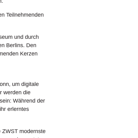
n.
 den Teilnehmenden
useum und durch
en Berlins. Den
ehmenden Kerzen
onn, um digitale
r werden die
z sein: Während der
hr erlerntes
die ZWST modernste