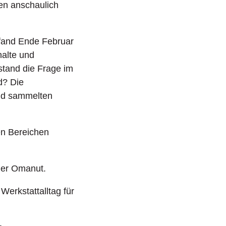
sen anschaulich
 fand Ende Februar
halte und
tand die Frage im
nd? Die
und sammelten
en Bereichen
ier Omanut.
erkstattalltag für