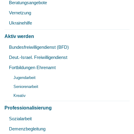
Beratungsangebote
Vernetzung
Ukrainehilfe
Aktiv werden
Unt
Bundesfreiwilligendienst (BFD)
öff
Deut.-Israel. Freiwilligendienst
Fortbildungen Ehrenamt
Unt
Jugendarbeit
öff
Seniorenarbeit
Kreativ
Professionalisierung
Unt
Sozialarbeit
öff
Demenzbegleitung