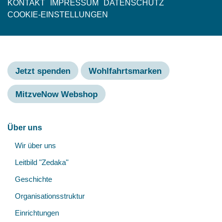
KONTAKT
IMPRESSUM
DATENSCHUTZ
Fußzeile
COOKIE-EINSTELLUNGEN
Jetzt spenden
Wohlfahrtsmarken
MitzveNow Webshop
Hauptnavigation
Über uns
Unt
Wir über uns
öff
Leitbild "Zedaka"
Geschichte
Organisationsstruktur
Einrichtungen