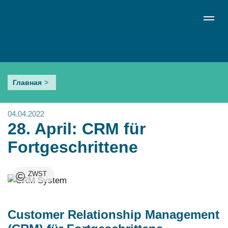
Перейти
de
en
ru
Menü schließen
к
Sprachumschalter
основному
содержанию
28.
Главная
April:
CRM
04.04.2022
für
28. April: CRM für
Fortgeschrittene
Fortgeschrittene
©
ZWST
Customer Relationship Management