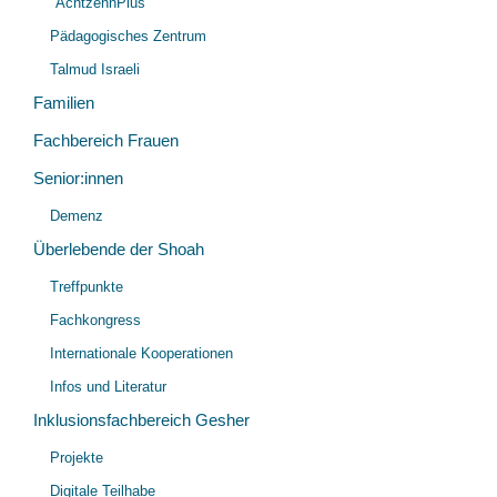
"AchtzehnPlus"
Pädagogisches Zentrum
Talmud Israeli
Familien
Fachbereich Frauen
Senior:innen
Unt
Demenz
öff
Überlebende der Shoah
Unt
Treffpunkte
öff
Fachkongress
Internationale Kooperationen
Infos und Literatur
Inklusionsfachbereich Gesher
Unt
Projekte
öff
Digitale Teilhabe