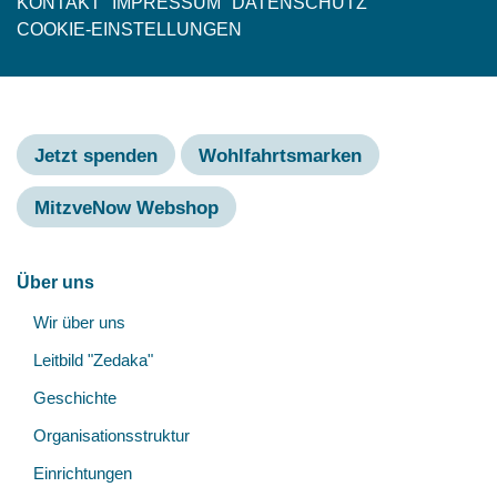
KONTAKT
IMPRESSUM
DATENSCHUTZ
Fußzeile
COOKIE-EINSTELLUNGEN
Jetzt spenden
Wohlfahrtsmarken
MitzveNow Webshop
Hauptnavigation
Über uns
Unt
Wir über uns
öff
Leitbild "Zedaka"
Geschichte
Organisationsstruktur
Einrichtungen