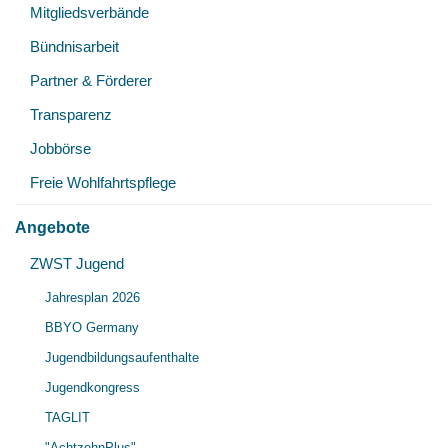
Mitgliedsverbände
Bündnisarbeit
Partner & Förderer
Transparenz
Jobbörse
Freie Wohlfahrtspflege
Angebote
Unt
ZWST Jugend
Unt
öff
Jahresplan 2026
öff
BBYO Germany
Jugendbildungsaufenthalte
Jugendkongress
TAGLIT
"AchtzehnPlus"