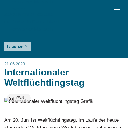
Перейти
de
en
ru
Menü schließen
к
Sprachumschalter
основному
содержанию
Internationaler
Главная
Weltflüchtlingstag
21.06.2023
Internationaler
Weltflüchtlingstag
©
ZWST
Am 20. Juni ist Weltflüchtlingstag. Im Laufe der heute
startenden World Refugee Week teilen wir auf unseren