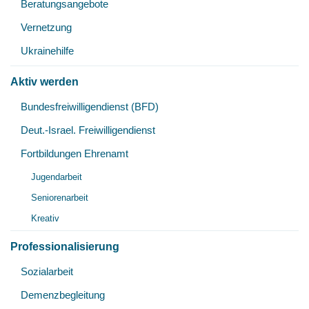
Beratungsangebote
Vernetzung
Ukrainehilfe
Aktiv werden
Unt
Bundesfreiwilligendienst (BFD)
öff
Deut.-Israel. Freiwilligendienst
Fortbildungen Ehrenamt
Unt
Jugendarbeit
öff
Seniorenarbeit
Kreativ
Professionalisierung
Unt
Sozialarbeit
öff
Demenzbegleitung