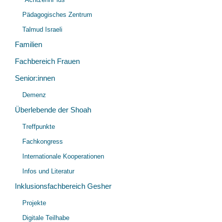
Pädagogisches Zentrum
Talmud Israeli
Familien
Fachbereich Frauen
Senior:innen
Unt
Demenz
öff
Überlebende der Shoah
Unt
Treffpunkte
öff
Fachkongress
Internationale Kooperationen
Infos und Literatur
Inklusionsfachbereich Gesher
Unt
Projekte
öff
Digitale Teilhabe