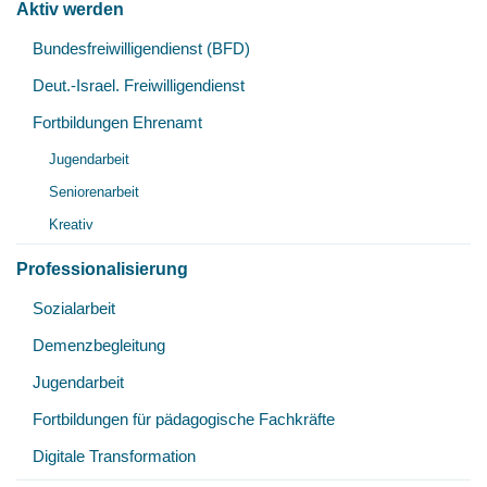
Aktiv werden
Unt
Bundesfreiwilligendienst (BFD)
öff
Deut.-Israel. Freiwilligendienst
Fortbildungen Ehrenamt
Unt
Jugendarbeit
öff
Seniorenarbeit
Kreativ
Professionalisierung
Unt
Sozialarbeit
öff
Demenzbegleitung
Jugendarbeit
Fortbildungen für pädagogische Fachkräfte
Digitale Transformation