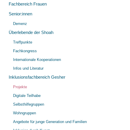
Fachbereich Frauen
Senior:innen
Unt
Demenz
öff
Überlebende der Shoah
Unt
Treffpunkte
öff
Fachkongress
Internationale Kooperationen
Infos und Literatur
Inklusionsfachbereich Gesher
Unt
Projekte
öff
Digitale Teilhabe
Selbsthilfegruppen
Wohngruppen
Angebote für junge Generation und Familien