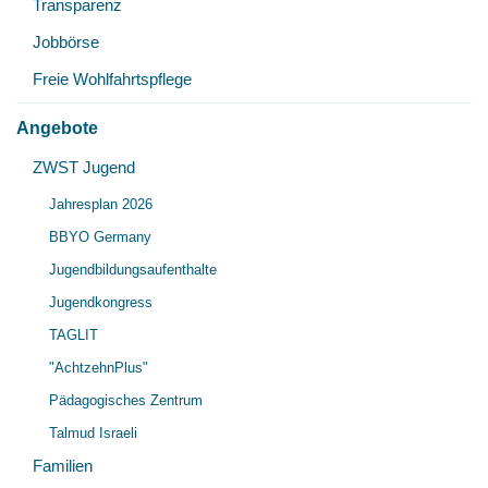
Transparenz
Jobbörse
Freie Wohlfahrtspflege
Angebote
Unt
ZWST Jugend
Unt
öff
Jahresplan 2026
öff
BBYO Germany
Jugendbildungsaufenthalte
Jugendkongress
TAGLIT
"AchtzehnPlus"
Pädagogisches Zentrum
Talmud Israeli
Familien