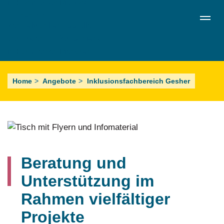
Direkt
de
en
ru
Menü schließen
zum
Sprachumschalter
Inhalt
Projekte
Home
Angebote
Inklusionsfachbereich Gesher
Beratung und
Unterstützung im
Rahmen vielfältiger
Projekte