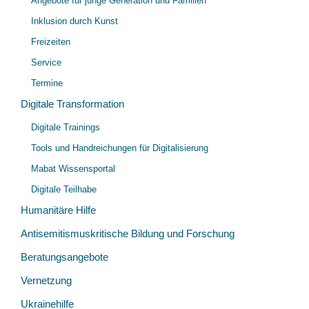
Angebote für junge Generation und Familien
Inklusion durch Kunst
Freizeiten
Service
Termine
Digitale Transformation
Unt
Digitale Trainings
öff
Tools und Handreichungen für Digitalisierung
Mabat Wissensportal
Digitale Teilhabe
Humanitäre Hilfe
Antisemitismuskritische Bildung und Forschung
Beratungsangebote
Vernetzung
Ukrainehilfe