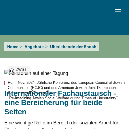
Direkt
de
en
ru
Menü schließen
zum
Sprachumschalter
Inhalt
Internationale
Home
Angebote
Überlebende der Shoah
Kooperationen
©
ZWST
Rom, Nov. 2024: Jährliche Konferenz des European Council of Jewish
Communities (ECJC) und des American Jewish Joint Distribution
Internationaler Fachaustausch -
Committee (JDC) zum Thema:
"Re-Imagining Jewish Social Welfare during Times of Uncertainty"
eine Bereicherung für beide
Seiten
Eine wichtige Rolle im Bereich der sozialen Arbeit für