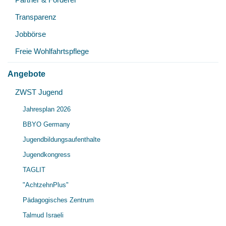
Transparenz
Jobbörse
Freie Wohlfahrtspflege
Angebote
Unt
ZWST Jugend
Unt
öff
Jahresplan 2026
öff
BBYO Germany
Jugendbildungsaufenthalte
Jugendkongress
TAGLIT
"AchtzehnPlus"
Pädagogisches Zentrum
Talmud Israeli