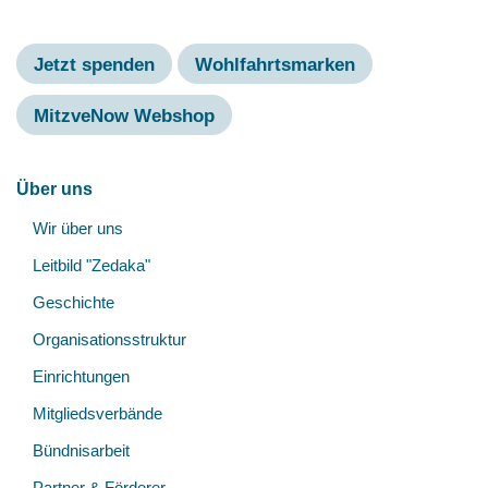
Jetzt spenden
Wohlfahrtsmarken
MitzveNow Webshop
Hauptnavigation
Über uns
Unt
Wir über uns
öff
Leitbild "Zedaka"
Geschichte
Organisationsstruktur
Einrichtungen
Mitgliedsverbände
Bündnisarbeit
Partner & Förderer