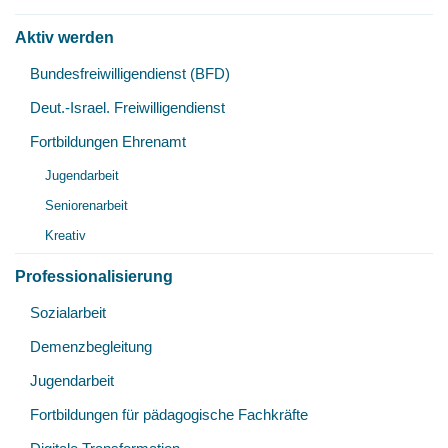
Aktiv werden
Unt
Bundesfreiwilligendienst (BFD)
öff
Deut.-Israel. Freiwilligendienst
Fortbildungen Ehrenamt
Unt
Jugendarbeit
öff
Seniorenarbeit
Kreativ
Professionalisierung
Unt
Sozialarbeit
öff
Demenzbegleitung
Jugendarbeit
Fortbildungen für pädagogische Fachkräfte