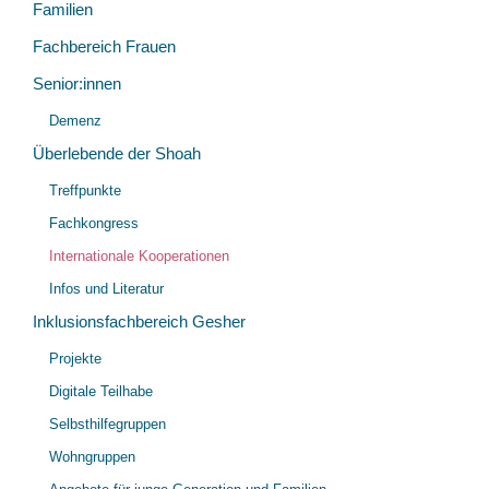
Familien
Fachbereich Frauen
Senior:innen
Unt
Demenz
öff
Überlebende der Shoah
Unt
Treffpunkte
öff
Fachkongress
Internationale Kooperationen
Infos und Literatur
Inklusionsfachbereich Gesher
Unt
Projekte
öff
Digitale Teilhabe
Selbsthilfegruppen
Wohngruppen