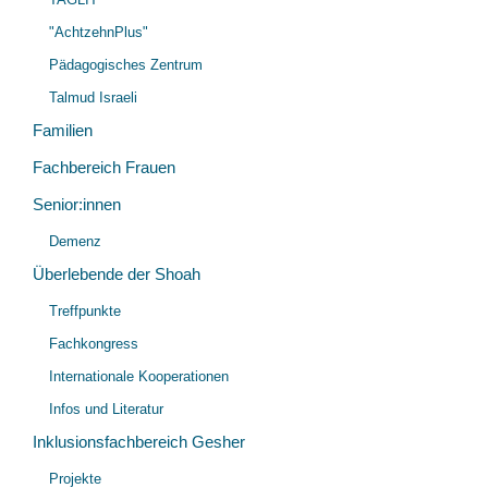
"AchtzehnPlus"
Pädagogisches Zentrum
Talmud Israeli
Familien
Fachbereich Frauen
Senior:innen
Unt
Demenz
öff
Überlebende der Shoah
Unt
Treffpunkte
öff
Fachkongress
Internationale Kooperationen
Infos und Literatur
Inklusionsfachbereich Gesher
Unt
Projekte