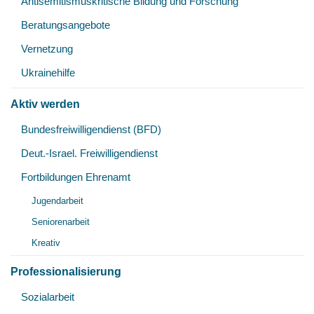
Antisemitismuskritische Bildung und Forschung
Beratungsangebote
Vernetzung
Ukrainehilfe
Aktiv werden
Unt
Bundesfreiwilligendienst (BFD)
öff
Deut.-Israel. Freiwilligendienst
Fortbildungen Ehrenamt
Unt
Jugendarbeit
öff
Seniorenarbeit
Kreativ
Professionalisierung
Unt
Sozialarbeit
öff