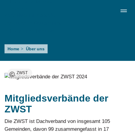
Direkt
de
en
ru
Menü schließen
zum
Sprachumschalter
Inhalt
Mitgliedsverbände
Home
Über uns
©
ZWST
Mitgliedsverbände der
ZWST
Die ZWST ist Dachverband von insgesamt 105
Gemeinden, davon 99 zusammengefasst in 17