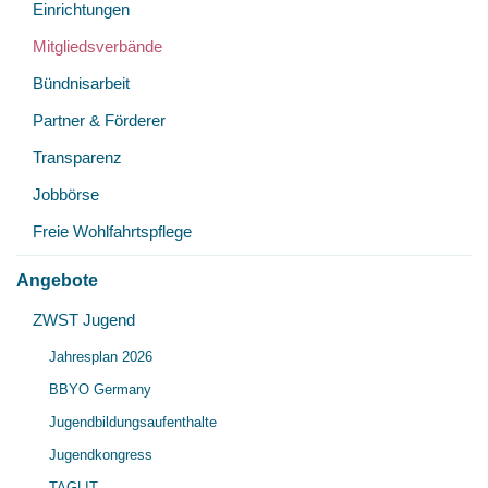
Einrichtungen
Mitgliedsverbände
Bündnisarbeit
Partner & Förderer
Transparenz
Jobbörse
Freie Wohlfahrtspflege
Angebote
Unt
ZWST Jugend
Unt
öff
Jahresplan 2026
öff
BBYO Germany
Jugendbildungsaufenthalte
Jugendkongress
TAGLIT