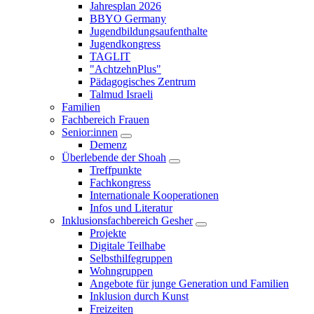
Untermenü
Jahresplan 2026
öffnen/schließen
BBYO Germany
Jugendbildungsaufenthalte
Jugendkongress
TAGLIT
"AchtzehnPlus"
Pädagogisches Zentrum
Talmud Israeli
Familien
Fachbereich Frauen
Senior:innen
Untermenü
Demenz
öffnen/schließen
Überlebende der Shoah
Untermenü
Treffpunkte
öffnen/schließen
Fachkongress
Internationale Kooperationen
Infos und Literatur
Inklusionsfachbereich Gesher
Untermenü
Projekte
öffnen/schließen
Digitale Teilhabe
Selbsthilfegruppen
Wohngruppen
Angebote für junge Generation und Familien
Inklusion durch Kunst
Freizeiten