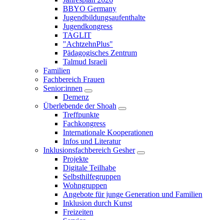
öffnen/schließen
BBYO Germany
Jugendbildungsaufenthalte
Jugendkongress
TAGLIT
"AchtzehnPlus"
Pädagogisches Zentrum
Talmud Israeli
Familien
Fachbereich Frauen
Senior:innen
Untermenü
Demenz
öffnen/schließen
Überlebende der Shoah
Untermenü
Treffpunkte
öffnen/schließen
Fachkongress
Internationale Kooperationen
Infos und Literatur
Inklusionsfachbereich Gesher
Untermenü
Projekte
öffnen/schließen
Digitale Teilhabe
Selbsthilfegruppen
Wohngruppen
Angebote für junge Generation und Familien
Inklusion durch Kunst
Freizeiten