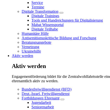
Service
Termine
Digitale Transformation
Untermenü
Digitale Trainings
öffnen/schließen
Tools und Handreichungen für Digitalisierung
Mabat Wissensportal
Digitale Teilhabe
Humanitäre Hilfe
Antisemitismuskritische Bildung und Forschung
Beratungsangebote
Vernetzung
Ukrainehilfe
Aktiv werden
Aktiv werden
Engagementförderung bildet für die Zentralwohlfahrtsstelle ein
ehrenamtlich aktiv zu werden.
Bundesfreiwilligendienst (BFD)
Deut.-Israel. Freiwilligendienst
Fortbildungen Ehrenamt
Untermenü
Jugendarbeit
öffnen/schließen
Seniorenarbeit