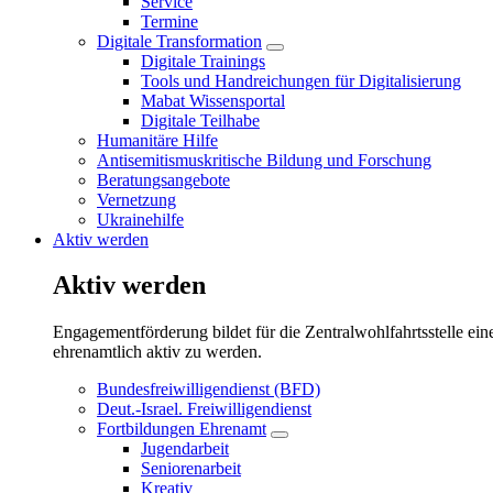
Service
Termine
Digitale Transformation
Untermenü
Digitale Trainings
öffnen/schließen
Tools und Handreichungen für Digitalisierung
Mabat Wissensportal
Digitale Teilhabe
Humanitäre Hilfe
Antisemitismuskritische Bildung und Forschung
Beratungsangebote
Vernetzung
Ukrainehilfe
Aktiv werden
Aktiv werden
Engagementförderung bildet für die Zentralwohlfahrtsstelle ein
ehrenamtlich aktiv zu werden.
Bundesfreiwilligendienst (BFD)
Deut.-Israel. Freiwilligendienst
Fortbildungen Ehrenamt
Untermenü
Jugendarbeit
öffnen/schließen
Seniorenarbeit
Kreativ