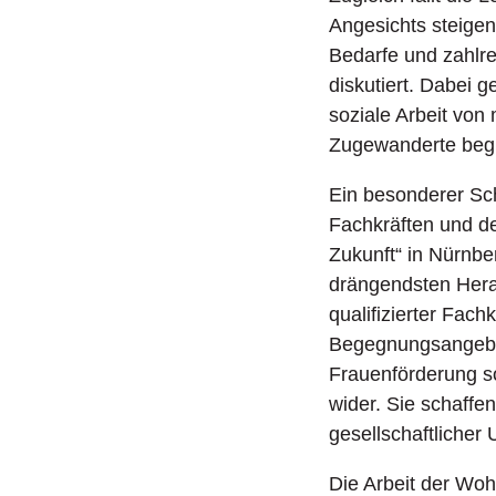
Angesichts steige
Bedarfe und zahlre
diskutiert. Dabei 
soziale Arbeit von
Zugewanderte begl
Ein besonderer Sch
Fachkräften und de
Zukunft“ in Nürnbe
drängendsten Hera
qualifizierter Fach
Begegnungsangebote
Frauenförderung s
wider. Sie schaffe
gesellschaftlicher 
Die Arbeit der Woh