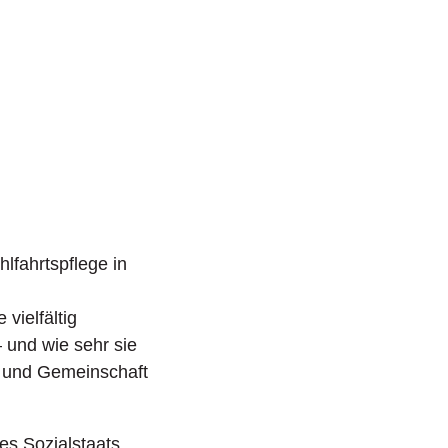
etzung
Freie Wohlfahrtspflege
öffnen/schließen
nehilfe
öffnen/schließen
lfahrtspflege in
vielfältig
 und wie sehr sie
 und Gemeinschaft
des Sozialstaats.