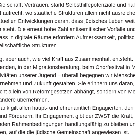
ie schafft Vertrauen, stärkt Selbsthilfepotenziale und häl
ufrecht, wo staatliche Strukturen allein nicht ausreiche
ktuellen Entwicklungen daran, dass jüdisches Leben weit
steht. Die erneut hohe Zahl antisemitischer Vorfälle u
ass in digitale Räume erfordern Aufmerksamkeit, politi
ellschaftliche Strukturen.
t aber auch, wie viel Kraft aus Zusammenhalt entsteht. 
nden, in der Migrationsberatung, beim Chorfestival in 
ktivitäten unserer Jugend – überall begegnen wir Mensche
nehmen und Zukunft gestalten. Sie erinnern uns daran,
icht allein von Reformgesetzen abhängt, sondern von M
 andere übernehmen.
ank gilt allen haupt- und ehrenamtlich Engagierten, de
nd Förderern. Ihr Engagement gibt der ZWST die Kraft,
nden Rahmenbedingungen handlungsfähig zu bleiben und
ken, auf die die jüdische Gemeinschaft angewiesen ist.