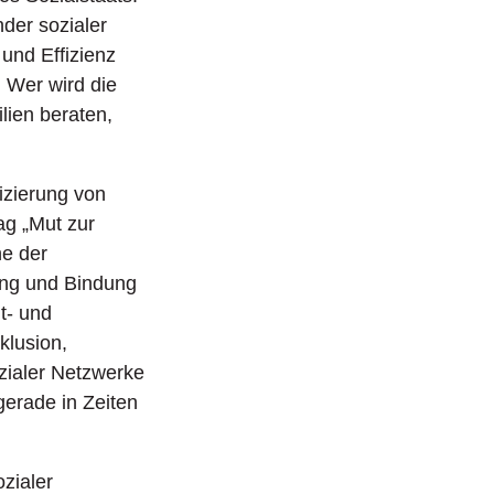
der sozialer
und Effizienz
: Wer wird die
lien beraten,
izierung von
ag „Mut zur
ne der
ung und Bindung
it- und
klusion,
zialer Netzwerke
gerade in Zeiten
ozialer