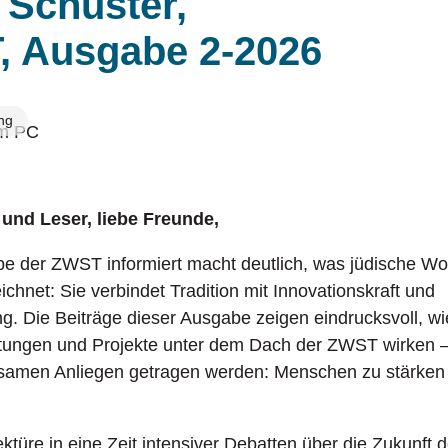
 Schuster,
erlebende der Shoah
Einrichtungen
Vern
, Ausgabe 2-2026
Untermenü 
klusionsfachbereich Gesher
Mitgliedsverbände
Ukrai
Untermenü 
ng
 und Leser, liebe Freunde,
 der ZWST informiert macht deutlich, was jüdische Woh
chnet: Sie verbindet Tradition mit Innovationskraft und
g. Die Beiträge dieser Ausgabe zeigen eindrucksvoll, wie 
tungen und Projekte unter dem Dach der ZWST wirken –
samen Anliegen getragen werden: Menschen zu stärken
Lektüre in eine Zeit intensiver Debatten über die Zukunft 