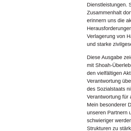
Dienstleistungen. S
Zusammenhalt dort a
erinnern uns die a
Herausforderungen 
Verlagerung von H
und starke zivilges
Diese Ausgabe zeig
mit Shoah-Überlebe
den vielfältigen A
Verantwortung über
des Sozialstaats n
Verantwortung für
Mein besonderer D
unseren Partnern u
schwieriger werde
Strukturen zu stär