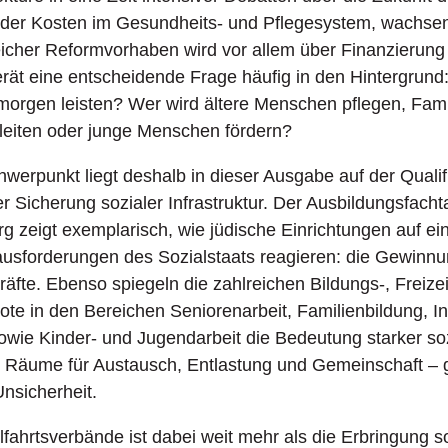
nder Kosten im Gesundheits- und Pflegesystem, wachsen
icher Reformvorhaben wird vor allem über Finanzierung 
gerät eine entscheidende Frage häufig in den Hintergrund
 morgen leisten? Wer wird ältere Menschen pflegen, Fami
eiten oder junge Menschen fördern?
werpunkt liegt deshalb in dieser Ausgabe auf der Qualif
r Sicherung sozialer Infrastruktur. Der Ausbildungsfacht
rg zeigt exemplarisch, wie jüdische Einrichtungen auf ei
usforderungen des Sozialstaats reagieren: die Gewinn
kräfte. Ebenso spiegeln die zahlreichen Bildungs-, Freize
 in den Bereichen Seniorenarbeit, Familienbildung, In
owie Kinder- und Jugendarbeit die Bedeutung starker so
n Räume für Austausch, Entlastung und Gemeinschaft – 
Unsicherheit.
lfahrtsverbände ist dabei weit mehr als die Erbringung s