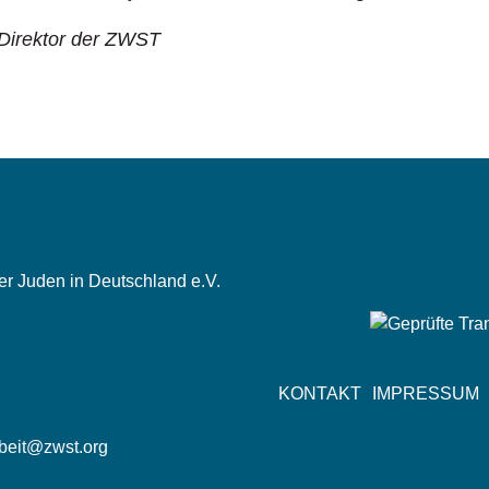
 Direktor der ZWST
der Juden in Deutschland e.V.
n
Fußzeile
KONTAKT
IMPRESSUM
rbeit@zwst.org