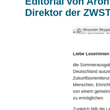
Editorial von Aron
und Förderer sind.
breitflächig aufgestellt. Erfahren
Trainings für hauptamtlich tätige
Sie hier mehr über die Aktivitäten
Mitarbeiter:innen in jüdischen Gemeinden.
Üb
ZWST,
Direktor der ZWST
der ZWST.
In
Ausgabe
©
2-
Alexander Beyga
2026
Liebe Leserinnen
die Sommerausgabe
Deutschland auszei
Zukunftsorientierun
Menschen, Einrich
von einem gemein
zu ermöglichen.
Zugleich fällt die 