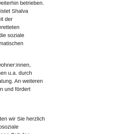
iterhin betrieben.
istet Shalva
it der
retteten
ie soziale
umatischen
wohner:innen,
nen u.a. durch
tung. An weiteren
n und fördert
en wir Sie herzlich
osoziale