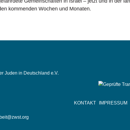
efährdete Gemeinschaften in Israel – jetzt und in der la
 den kommenden Wochen und Monaten.
der Juden in Deutschland e.V.
n
Fußzeile
KONTAKT
IMPRESSUM
rbeit@zwst.org