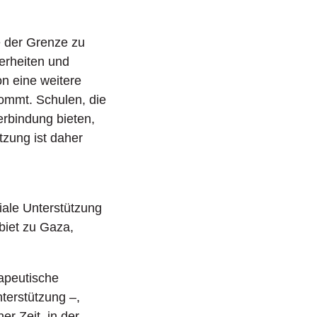
e der Grenze zu
erheiten und
on eine weitere
ommt. Schulen, die
erbindung bieten,
tzung ist daher
iale Unterstützung
biet zu Gaza,
rapeutische
terstützung –,
er Zeit, in der