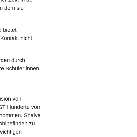
an dem sie
 bietet
Kontakt nicht
rden durch
re Schüler:innen –
usion von
WST Hunderte vom
genommen. Shalva
ohlbefinden zu
 wichtigen