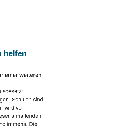
etzung
Freie Wohlfahrtspflege
öffnen/schließen
nehilfe
öffnen/schließen
 helfen
r einer weiteren
ausgesetzt.
agen. Schulen sind
n wird von
ieser anhaltenden
ind immens. Die