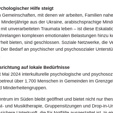
chologischer Hilfe steigt
n Gemeinschaften, mit denen wir arbeiten, Familien nah
 Minderjährige aus der Ukraine, arabischsprachige Mind
 mit unverarbeiteten Traumata leben – ist diese Eskalati
 jahrelangen komplexen emotionalen Belastungen hinzu k
rheit bieten, sind geschlossen. Soziale Netzwerke, die V
 Der Bedarf an psychischer und psychosozialer Unterstü
.
srichtung auf lokale Bedürfnisse
it Mai 2024 interkulturelle psychologische und psychosoz
d betreut über 1.700 Menschen in Gemeinden im Grenzge
nd Minderheitengruppen.
entrum im Süden bleibt geöffnet und bietet nicht nur the
- und Musiktherapie, Gruppensitzungen und Drop-in-Un
ichere Unterkunft, die für Notfälle ausgestattet ist. In ein