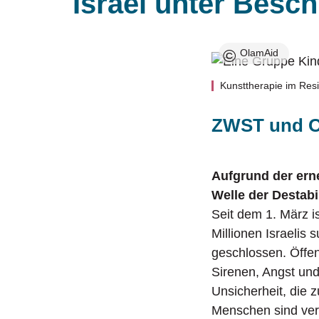
Israel unter Besc
und Förderer sind.
breitflächig aufgestellt. Erfahren
Trainings für hauptamtlich tätige
Sie hier mehr über die Aktivitäten
Mitarbeiter:innen in jüdischen Gemeinden.
Üb
der ZWST.
In
©
OlamAid
Kunsttherapie im Resi
ZWST und Ol
Aufgrund der erne
Welle der Destabi
Seit dem 1. März i
Millionen Israelis
geschlossen. Öffe
Sirenen, Angst und
Unsicherheit, die
Menschen sind verän