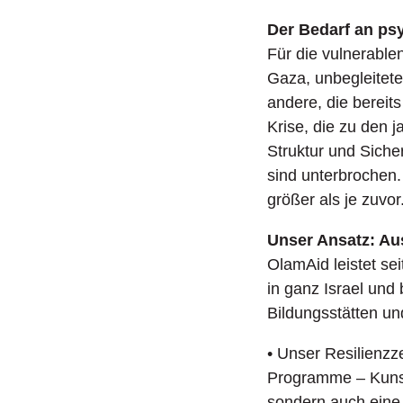
Der Bedarf an psy
Für die vulnerable
Gaza, unbegleitete
andere, die bereits
Krise, die zu den
Struktur und Siche
sind unterbrochen.
größer als je zuvor
Unser Ansatz: Au
OlamAid leistet se
in ganz Israel un
Bildungsstätten u
• Unser Resilienzz
Programme – Kunst
sondern auch eine s