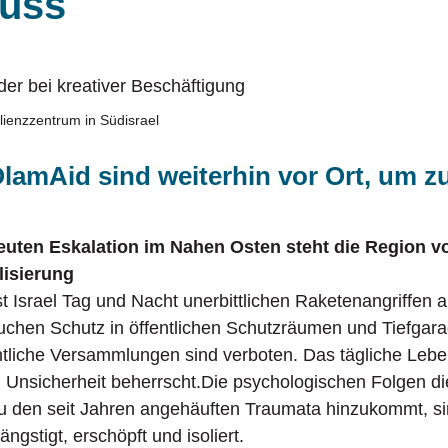
huss
erlebende der Shoah
Einrichtungen
Vern
Untermenü 
klusionsfachbereich Gesher
Mitgliedsverbände
Ukrai
Untermenü 
lienzzentrum in Südisrael
amAid sind weiterhin vor Ort, um zu
uten Eskalation im Nahen Osten steht die Region vo
lisierung
st Israel Tag und Nacht unerbittlichen Raketenangriffen 
 suchen Schutz in öffentlichen Schutzräumen und Tiefgar
ntliche Versammlungen sind verboten. Das tägliche Lebe
 Unsicherheit beherrscht.Die psychologischen Folgen d
 zu den seit Jahren angehäuften Traumata hinzukommt, s
gstigt, erschöpft und isoliert.