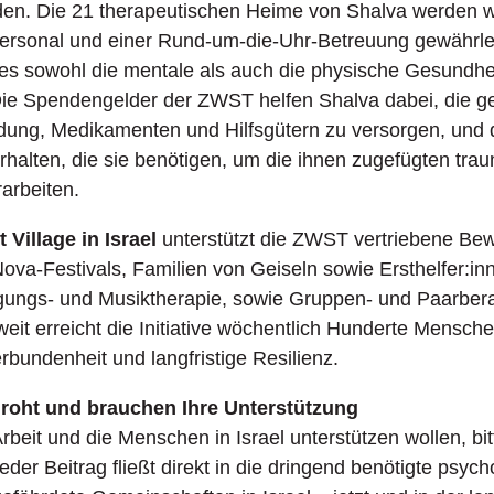
den. Die 21 therapeutischen Heime von Shalva werden we
Personal und einer Rund-um-die-Uhr-Betreuung gewährle
es sowohl die mentale als auch die physische Gesundhe
ie Spendengelder der ZWST helfen Shalva dabei, die ge
dung, Medikamenten und Hilfsgütern zu versorgen, und d
rhalten, die sie benötigen, um die ihnen zugefügten tra
rarbeiten.
 Village in Israel
unterstützt die ZWST vertriebene Be
va-Festivals, Familien von Geiseln sowie Ersthelfer:in
ngs- und Musiktherapie, sowie Gruppen- und Paarbera
eit erreicht die Initiative wöchentlich Hunderte Mensche
rbundenheit und langfristige Resilienz.
droht und brauchen Ihre Unterstützung
beit und die Menschen in Israel unterstützen wollen, bitt
der Beitrag fließt direkt in die dringend benötigte psych