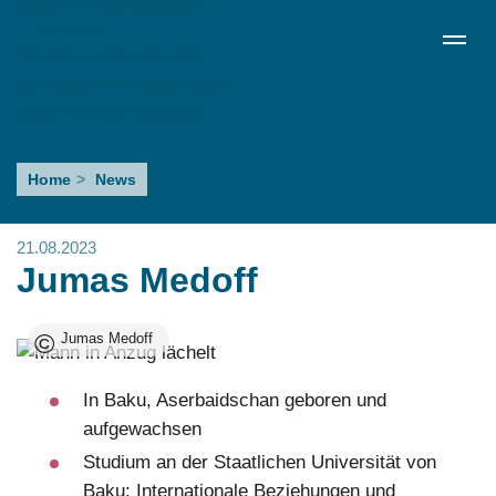
Direkt
de
en
ru
Menü schließen
zum
Sprachumschalter
Inhalt
Jumas
Home
News
Medoff
21.08.2023
Jumas Medoff
©
Jumas Medoff
Image
In Baku, Aserbaidschan geboren und
aufgewachsen
Studium an der Staatlichen Universität von
Baku; Internationale Beziehungen und