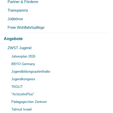
Partner & Förderer
Transparenz
Jobbörse
Freie Wohlfahrtspflege
Angebote
Unt
ZWST Jugend
Unt
öff
Jahresplan 2026
öff
BBYO Germany
Jugendbildungsaufenthalte
Jugendkongress
TAGLIT
"AchtzehnPlus"
Pädagogisches Zentrum
Talmud Israeli