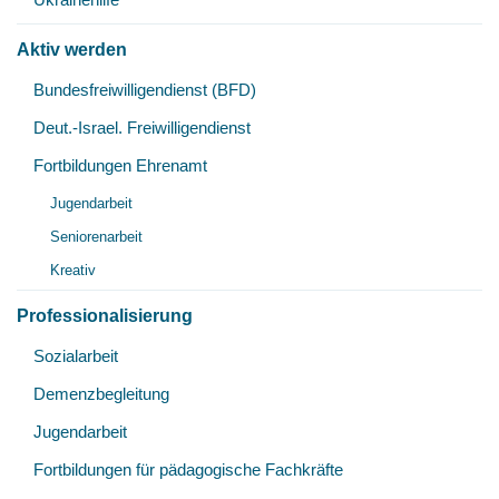
Aktiv werden
Unt
Bundesfreiwilligendienst (BFD)
öff
Deut.-Israel. Freiwilligendienst
Fortbildungen Ehrenamt
Unt
Jugendarbeit
öff
Seniorenarbeit
Kreativ
Professionalisierung
Unt
Sozialarbeit
öff
Demenzbegleitung
Jugendarbeit
Fortbildungen für pädagogische Fachkräfte