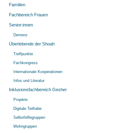
Familien
Fachbereich Frauen
Senior:innen
Unt
Demenz
öff
Überlebende der Shoah
Unt
Treffpunkte
öff
Fachkongress
Internationale Kooperationen
Infos und Literatur
Inklusionsfachbereich Gesher
Unt
Projekte
öff
Digitale Teilhabe
Selbsthilfegruppen
Wohngruppen