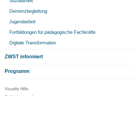
Sozialarbeit
öff
Demenzbegleitung
Jugendarbeit
Fortbildungen für pädagogische Fachkräfte
Digitale Transformation
ZWST informiert
Programm
Visuelle Hilfe
Metanavigation
Gebärdensprache
Einfache Sprache
Publikationen
Presse