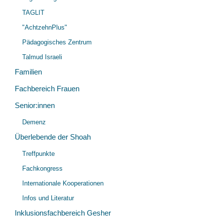
TAGLIT
"AchtzehnPlus"
Pädagogisches Zentrum
Talmud Israeli
Familien
Fachbereich Frauen
Senior:innen
Unt
Demenz
öff
Überlebende der Shoah
Unt
Treffpunkte
öff
Fachkongress
Internationale Kooperationen
Infos und Literatur
Inklusionsfachbereich Gesher