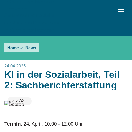
Direkt
de
en
ru
Menü schließen
zum
Sprachumschalter
Inhalt
KI
Home
News
in
der
24.04.2025
Sozialarbeit,
KI in der Sozialarbeit, Teil
Teil
2: Sachberichterstattung
2:
©
ZWST
Sachberichterstattung
Termin
: 24. April, 10.00 - 12.00 Uhr