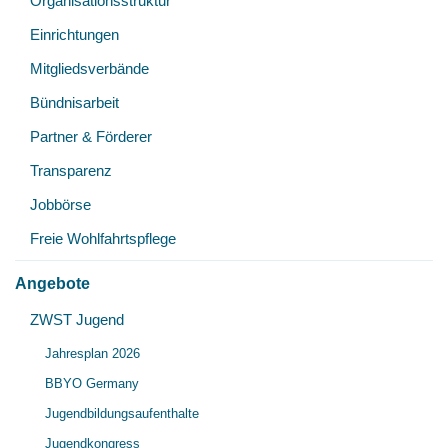
Organisationsstruktur
Einrichtungen
Mitgliedsverbände
Bündnisarbeit
Partner & Förderer
Transparenz
Jobbörse
Freie Wohlfahrtspflege
Angebote
Unt
ZWST Jugend
Unt
öff
Jahresplan 2026
öff
BBYO Germany
Jugendbildungsaufenthalte
Jugendkongress