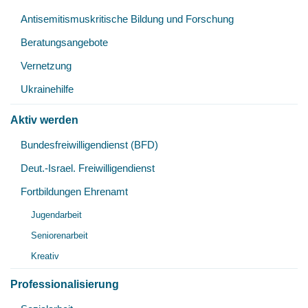
Antisemitismuskritische Bildung und Forschung
Beratungsangebote
Vernetzung
Ukrainehilfe
Aktiv werden
Unt
Bundesfreiwilligendienst (BFD)
öff
Deut.-Israel. Freiwilligendienst
Fortbildungen Ehrenamt
Unt
Jugendarbeit
öff
Seniorenarbeit
Kreativ
Professionalisierung
Unt