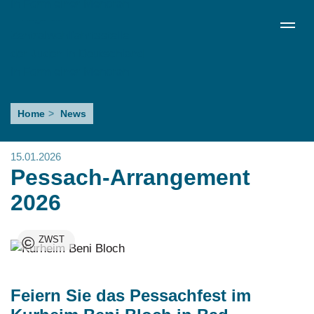
Direkt
de
en
ru
Menü schließen
zum
Sprachumschalter
Inhalt
Pessach-
Home
News
Arrangement
2026
15.01.2026
Pessach-Arrangement
2026
©
ZWST
Feiern Sie das Pessachfest im