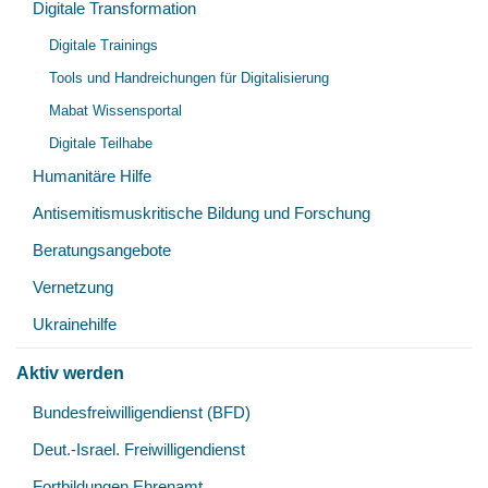
Digitale Transformation
Unt
Digitale Trainings
öff
Tools und Handreichungen für Digitalisierung
Mabat Wissensportal
Digitale Teilhabe
Humanitäre Hilfe
Antisemitismuskritische Bildung und Forschung
Beratungsangebote
Vernetzung
Ukrainehilfe
Aktiv werden
Unt
Bundesfreiwilligendienst (BFD)
öff
Deut.-Israel. Freiwilligendienst
Fortbildungen Ehrenamt