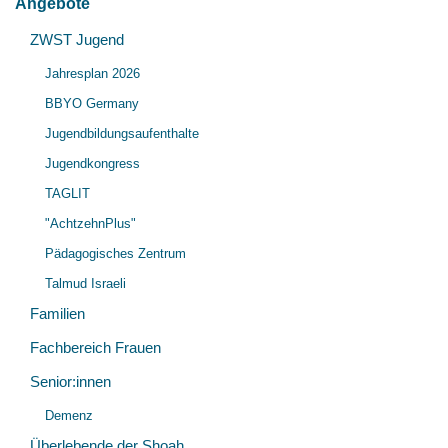
Angebote
Unt
ZWST Jugend
Unt
öff
Jahresplan 2026
öff
BBYO Germany
Jugendbildungsaufenthalte
Jugendkongress
TAGLIT
"AchtzehnPlus"
Pädagogisches Zentrum
Talmud Israeli
Familien
Fachbereich Frauen
Senior:innen
Unt
Demenz
öff
Überlebende der Shoah