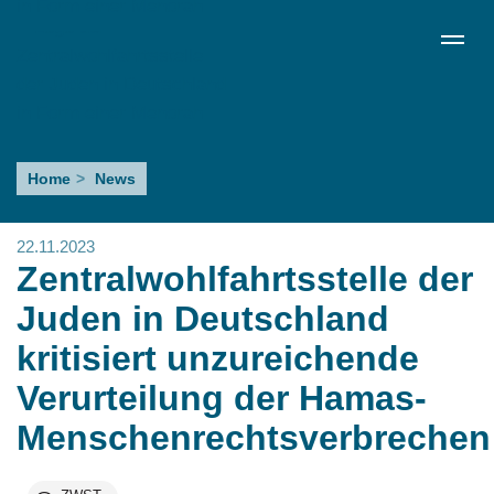
Direkt
de
en
ru
Menü schließen
zum
Sprachumschalter
Inhalt
Zentralwohlfahrtsstelle
Home
News
der
Juden
22.11.2023
in
Zentralwohlfahrtsstelle der
Deutschland
Juden in Deutschland
kritisiert
kritisiert unzureichende
unzureichende
Verurteilung der Hamas-
Verurteilung
Menschenrechtsverbrechen
der