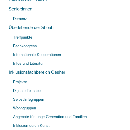
Senior:innen
Unt
Demenz
öff
Überlebende der Shoah
Unt
Treffpunkte
öff
Fachkongress
Internationale Kooperationen
Infos und Literatur
Inklusionsfachbereich Gesher
Unt
Projekte
öff
Digitale Teilhabe
Selbsthilfegruppen
Wohngruppen
Angebote für junge Generation und Familien
Inklusion durch Kunst