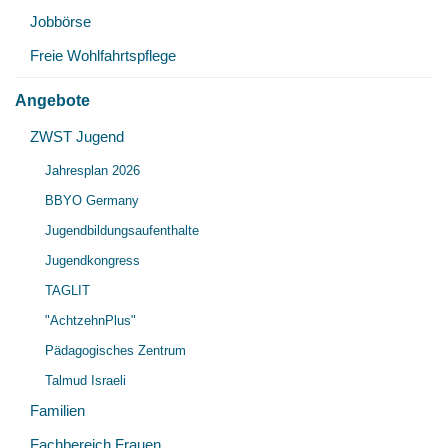
Jobbörse
Freie Wohlfahrtspflege
Angebote
Unt
ZWST Jugend
Unt
öff
Jahresplan 2026
öff
BBYO Germany
Jugendbildungsaufenthalte
Jugendkongress
TAGLIT
"AchtzehnPlus"
Pädagogisches Zentrum
Talmud Israeli
Familien
Fachbereich Frauen