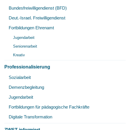
Unt
Bundesfreiwilligendienst (BFD)
öff
Deut.-Israel. Freiwilligendienst
Fortbildungen Ehrenamt
Unt
Jugendarbeit
öff
Seniorenarbeit
Kreativ
Professionalisierung
Unt
Sozialarbeit
öff
Demenzbegleitung
Jugendarbeit
Fortbildungen für pädagogische Fachkräfte
Digitale Transformation
ZWST informiert