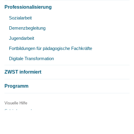
Professionalisierung
Unt
Sozialarbeit
öff
Demenzbegleitung
Jugendarbeit
Fortbildungen für pädagogische Fachkräfte
Digitale Transformation
ZWST informiert
Programm
Visuelle Hilfe
Metanavigation
Gebärdensprache
Einfache Sprache
Publikationen