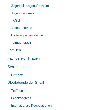
Jugendbildungsaufenthalte
Jugendkongress
TAGLIT
"AchtzehnPlus"
Pädagogisches Zentrum
Talmud Israeli
Familien
Fachbereich Frauen
Senior:innen
Unt
Demenz
öff
Überlebende der Shoah
Unt
Treffpunkte
öff
Fachkongress
Internationale Kooperationen