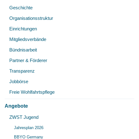
Geschichte
Organisationsstruktur
Einrichtungen
Mitgliedsverbände
Bündnisarbeit
Partner & Förderer
Transparenz
Jobbörse
Freie Wohlfahrtspflege
Angebote
Unt
ZWST Jugend
Unt
öff
Jahresplan 2026
öff
BBYO Germany