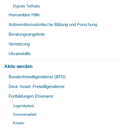
Digitale Teilhabe
Humanitäre Hilfe
Antisemitismuskritische Bildung und Forschung
Beratungsangebote
Vernetzung
Ukrainehilfe
Aktiv werden
Unt
Bundesfreiwilligendienst (BFD)
öff
Deut.-Israel. Freiwilligendienst
Fortbildungen Ehrenamt
Unt
Jugendarbeit
öff
Seniorenarbeit
Kreativ