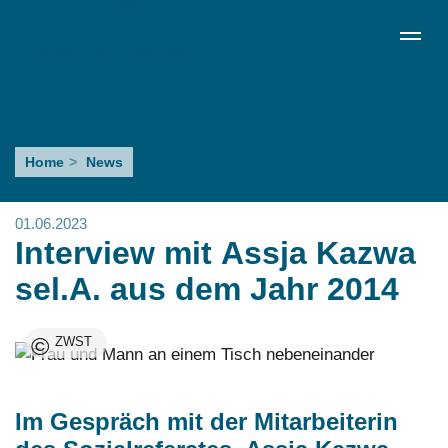
Direkt
de
en
ru
Menü schließen
zum
Sprachumschalter
Inhalt
Interview
Home
News
mit Assja
Kazwa
01.06.2023
sel.A.
Interview mit Assja Kazwa
aus
sel.A. aus dem Jahr 2014
dem
©
ZWST
Jahr
2014
Im Gespräch mit der Mitarbeiterin