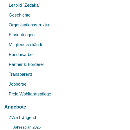
öff
Leitbild "Zedaka"
Geschichte
Organisationsstruktur
Einrichtungen
Mitgliedsverbände
Bündnisarbeit
Partner & Förderer
Transparenz
Jobbörse
Freie Wohlfahrtspflege
Angebote
Unt
ZWST Jugend
Unt
öff
Jahresplan 2026