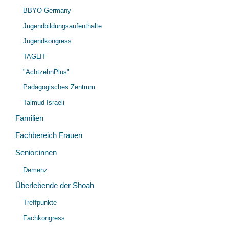
öff
BBYO Germany
Jugendbildungsaufenthalte
Jugendkongress
TAGLIT
"AchtzehnPlus"
Pädagogisches Zentrum
Talmud Israeli
Familien
Fachbereich Frauen
Senior:innen
Unt
Demenz
öff
Überlebende der Shoah
Unt
Treffpunkte
öff
Fachkongress