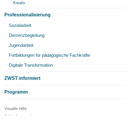
Kreativ
Professionalisierung
Unt
Sozialarbeit
öff
Demenzbegleitung
Jugendarbeit
Fortbildungen für pädagogische Fachkräfte
Digitale Transformation
ZWST informiert
Programm
Visuelle Hilfe
Metanavigation
Gebärdensprache
Einfache Sprache