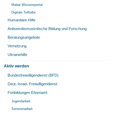
Mabat Wissensportal
Digitale Teilhabe
Humanitäre Hilfe
Antisemitismuskritische Bildung und Forschung
Beratungsangebote
Vernetzung
Ukrainehilfe
Aktiv werden
Unt
Bundesfreiwilligendienst (BFD)
öff
Deut.-Israel. Freiwilligendienst
Fortbildungen Ehrenamt
Unt
Jugendarbeit
öff
Seniorenarbeit