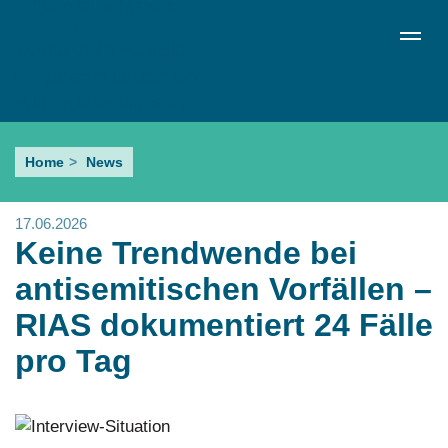
Direkt
de
en
ru
Menü schließen
zum
Sprachumschalter
Inhalt
Keine
Home
News
Trendwende
bei
17.06.2026
antisemitischen
Keine Trendwende bei
Vorfällen
antisemitischen Vorfällen –
–
RIAS dokumentiert 24 Fälle
RIAS
pro Tag
dokumentiert
24