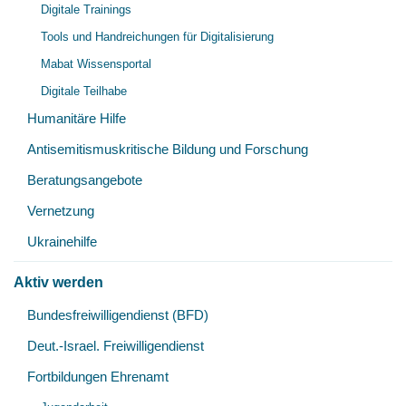
Digitale Trainings
öff
Tools und Handreichungen für Digitalisierung
Mabat Wissensportal
Digitale Teilhabe
Humanitäre Hilfe
Antisemitismuskritische Bildung und Forschung
Beratungsangebote
Vernetzung
Ukrainehilfe
Aktiv werden
Unt
Bundesfreiwilligendienst (BFD)
öff
Deut.-Israel. Freiwilligendienst
Fortbildungen Ehrenamt
Unt