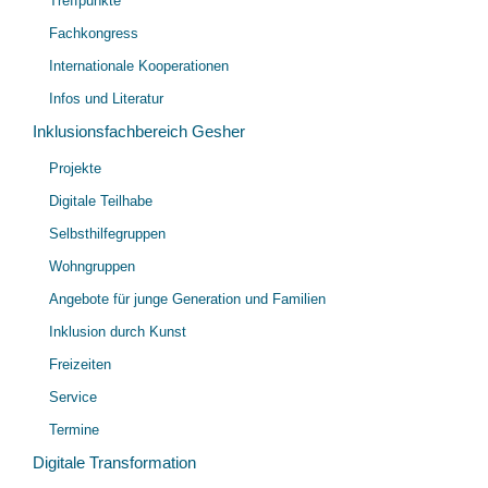
Treffpunkte
öff
Fachkongress
Internationale Kooperationen
Infos und Literatur
Inklusionsfachbereich Gesher
Unt
Projekte
öff
Digitale Teilhabe
Selbsthilfegruppen
Wohngruppen
Angebote für junge Generation und Familien
Inklusion durch Kunst
Freizeiten
Service
Termine
Digitale Transformation
Unt