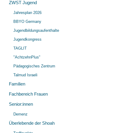
ZWST Jugend
Unt
öff
Jahresplan 2026
öff
BBYO Germany
Jugendbildungsaufenthalte
Jugendkongress
TAGLIT
"AchtzehnPlus"
Pädagogisches Zentrum
Talmud Israeli
Familien
Fachbereich Frauen
Senior:innen
Unt
Demenz
öff
Überlebende der Shoah
Unt