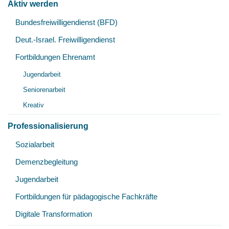
Aktiv werden
Unt
Bundesfreiwilligendienst (BFD)
öff
Deut.-Israel. Freiwilligendienst
Fortbildungen Ehrenamt
Unt
Jugendarbeit
öff
Seniorenarbeit
Kreativ
Professionalisierung
Unt
Sozialarbeit
öff
Demenzbegleitung
Jugendarbeit
Fortbildungen für pädagogische Fachkräfte
Digitale Transformation