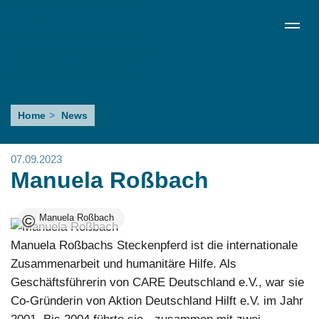
Direkt
de
en
ru
Menü schließen
zum
Sprachumschalter
Inhalt
Manuela
Home
News
Roßbach
07.09.2023
Manuela Roßbach
©
Manuela Roßbach
Image
Manuela Roßbachs Steckenpferd ist die internationale
Zusammenarbeit und humanitäre Hilfe. Als
Geschäftsführerin von CARE Deutschland e.V., war sie
Co-Gründerin von Aktion Deutschland Hilft e.V. im Jahr