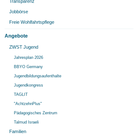
Transparenz
Jobbörse
Freie Wohlfahrtspflege
Angebote
Unt
ZWST Jugend
Unt
öff
Jahresplan 2026
öff
BBYO Germany
Jugendbildungsaufenthalte
Jugendkongress
TAGLIT
"AchtzehnPlus"
Pädagogisches Zentrum
Talmud Israeli
Familien