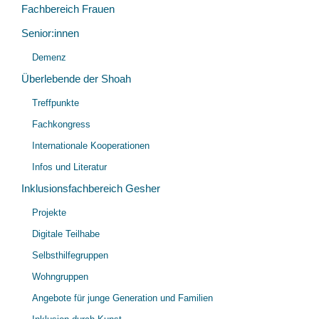
Fachbereich Frauen
Senior:innen
Unt
Demenz
öff
Überlebende der Shoah
Unt
Treffpunkte
öff
Fachkongress
Internationale Kooperationen
Infos und Literatur
Inklusionsfachbereich Gesher
Unt
Projekte
öff
Digitale Teilhabe
Selbsthilfegruppen
Wohngruppen
Angebote für junge Generation und Familien