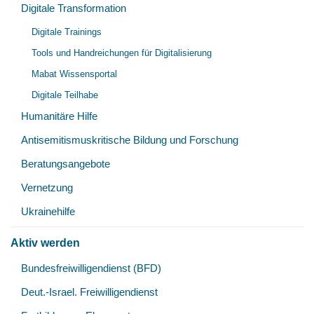
Digitale Transformation
Unt
Digitale Trainings
öff
Tools und Handreichungen für Digitalisierung
Mabat Wissensportal
Digitale Teilhabe
Humanitäre Hilfe
Antisemitismuskritische Bildung und Forschung
Beratungsangebote
Vernetzung
Ukrainehilfe
Aktiv werden
Unt
Bundesfreiwilligendienst (BFD)
öff
Deut.-Israel. Freiwilligendienst