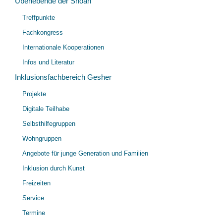
Überlebende der Shoah
Unt
Treffpunkte
öff
Fachkongress
Internationale Kooperationen
Infos und Literatur
Inklusionsfachbereich Gesher
Unt
Projekte
öff
Digitale Teilhabe
Selbsthilfegruppen
Wohngruppen
Angebote für junge Generation und Familien
Inklusion durch Kunst
Freizeiten
Service
Termine