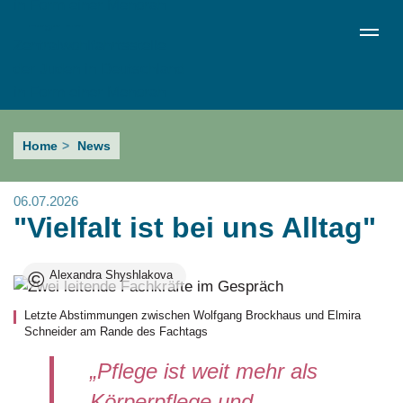
Direkt
de
en
ru
Menü schließen
zum
Sprachumschalter
Inhalt
"Vielfalt
Home
News
ist
bei
06.07.2026
uns
"Vielfalt ist bei uns Alltag"
Alltag"
©
Alexandra Shyshlakova
Letzte Abstimmungen zwischen Wolfgang Brockhaus und Elmira
Schneider am Rande des Fachtags
„Pflege ist weit mehr als
Körperpflege und