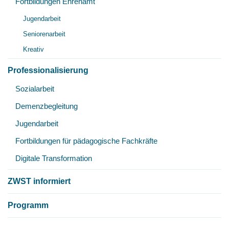
Fortbildungen Ehrenamt
Unt
Jugendarbeit
öff
Seniorenarbeit
Kreativ
Professionalisierung
Unt
Sozialarbeit
öff
Demenzbegleitung
Jugendarbeit
Fortbildungen für pädagogische Fachkräfte
Digitale Transformation
ZWST informiert
Programm