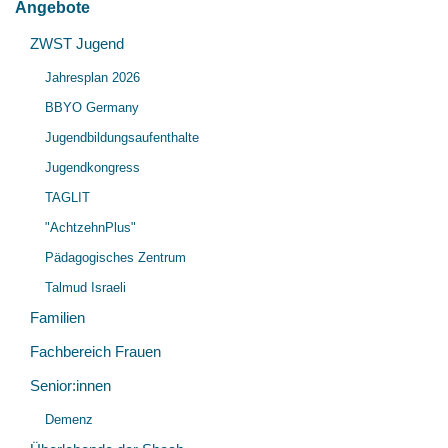
Angebote
Unt
ZWST Jugend
Unt
öff
Jahresplan 2026
öff
BBYO Germany
Jugendbildungsaufenthalte
Jugendkongress
TAGLIT
"AchtzehnPlus"
Pädagogisches Zentrum
Talmud Israeli
Familien
Fachbereich Frauen
Senior:innen
Unt
Demenz
öff